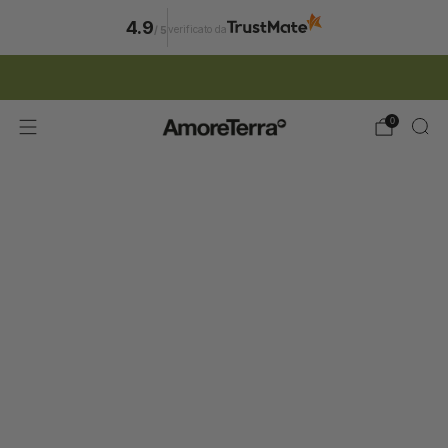
4.9
verificato da
/
5
ISCRIZIONE NEWSLETTER | 15% SCONTO
0