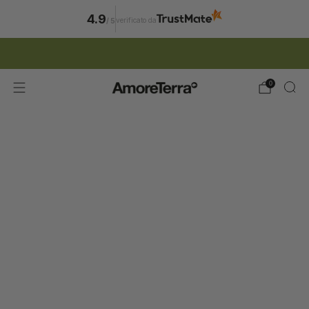
4.9
verificato da
/
5
ISCRIZIONE NEWSLETTER | 15% SCONTO
0