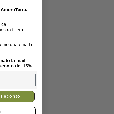
er AmoreTerra.
i
gica
ostra filiera
eremo una email di
mato la mail
 sconto del 15%.
di sconto
IE