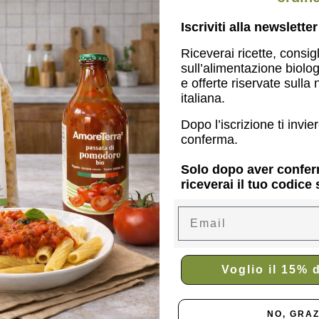
Iscriviti alla newslett
Riceverai ricette, consigl
sull’alimentazione biolo
e offerte riservate sulla n
italiana.
Dopo l’iscrizione ti invi
conferma.
Solo dopo aver confer
riceverai il tuo codice
Email
Voglio il 15% 
NO, GRAZ