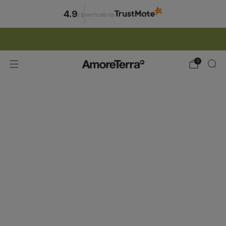
4.9
verificato da
/
5
ISCRIZIONE NEWSLETTER | 15% SCONTO
0