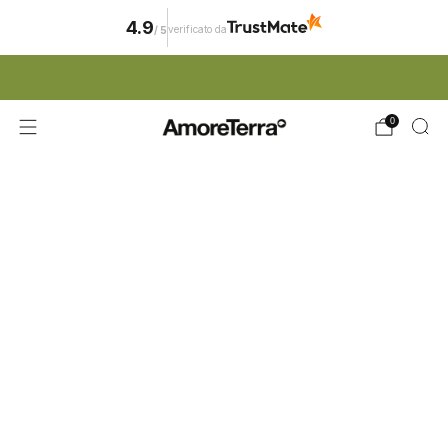
4.9
verificato da
/
5
ISCRIZIONE NEWSLETTER | 15% SCONTO
0