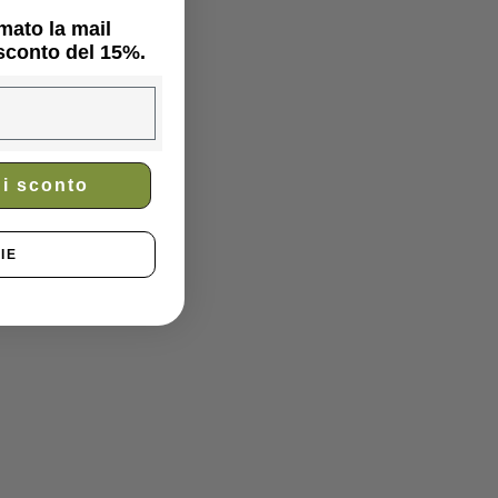
mato la mail
 sconto del 15%.
di sconto
IE