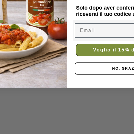
Solo dopo aver confer
riceverai il tuo codice
Email
Voglio il 15% 
NO, GRAZ