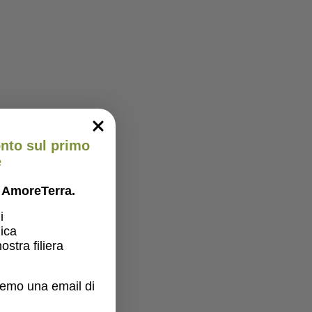
onto sul primo
e
er AmoreTerra.
i
gica
ostra filiera
eremo una email di