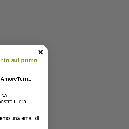
onto sul primo
e
er AmoreTerra.
i
gica
ostra filiera
eremo una email di