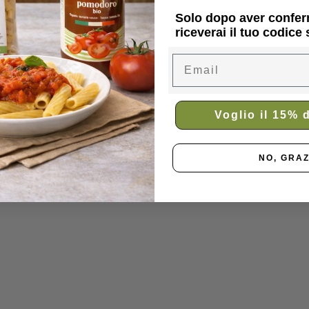
Solo dopo aver confer
riceverai il tuo codice
Email
Voglio il 15% 
NO, GRAZ