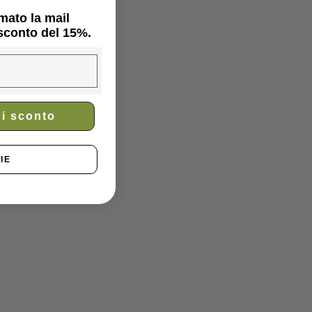
mato la mail
 sconto del 15%.
di sconto
IE