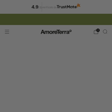
4.9
verificato da
/
5
ISCRIZIONE NEWSLETTER | 15% SCONTO
0