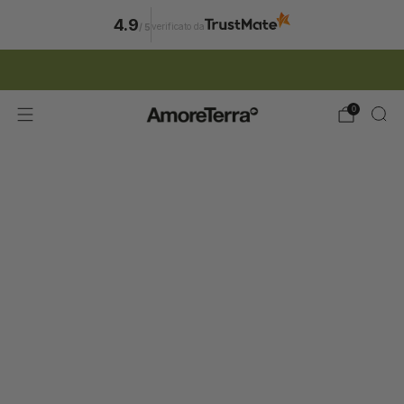
4.9
verificato da
/
5
ISCRIZIONE NEWSLETTER | 15% SCONTO
0