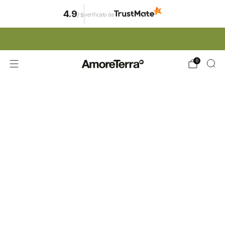
4.9
verificato da
/
5
ISCRIZIONE NEWSLETTER | 15% SCONTO
0