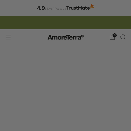
4.9
verificato da
/
5
ISCRIZIONE NEWSLETTER | 15% SCONTO
0